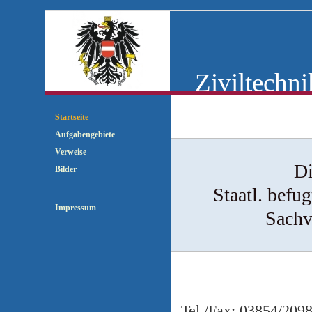
Ziviltechnik
Startseite
Aufgabengebiete
Verweise
Di
Bilder
Staatl. befu
Impressum
Sachv
Tel./Fax: 03854/209