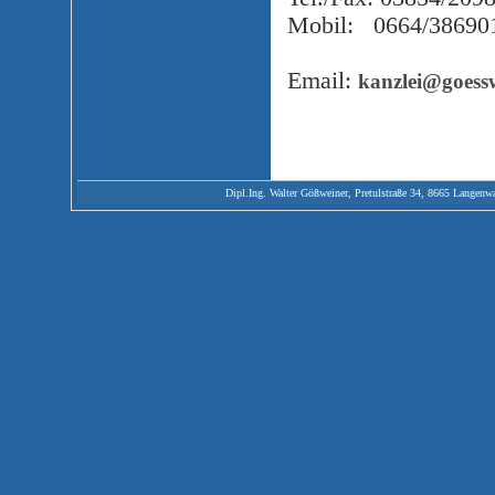
Mobil: 0664/38690
Email:
kanzlei@goess
Dipl.Ing. Walter Gößweiner, Pretulstraße 34, 8665 Langenwang,